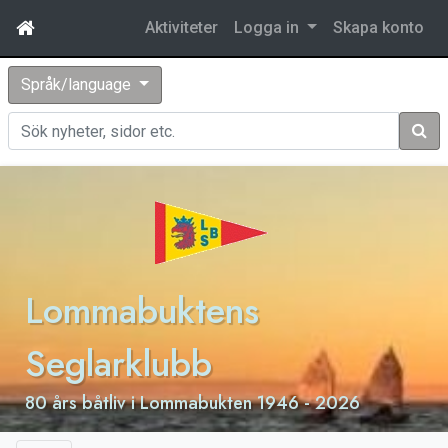
Aktiviteter
Logga in
Skapa konto
Språk/language
Sök
Lommabuktens
Seglarklubb
80 års båtliv i Lommabukten 1946 - 2026