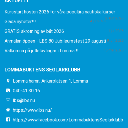
AKTUELLT
Kursstart hösten 2026 för våra populära nautiska kurser
2 aug 2026
Glada nyheter!!!
4 jul 2026
GRATIS skrotning av båt 2026
1 jul 2026
Anmälan öppen - LBS 80 Jubileumsfest 29 augusti
9 jun 2026
Välkomna på jolletävlingar i Lomma !!
13 maj 2026
LOMMABUKTENS SEGLARKLUBB
Lomma hamn, Ankarplatsen 1, Lomma
040-41 30 16
lbs@lbs.nu
https://www.lbs.nu/
https://www.facebook.com/LommabuktensSeglarklubb