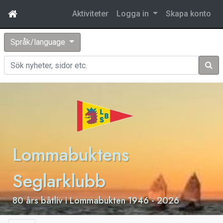
Aktiviteter
Logga in
Skapa konto
Språk/language
Sök
Lommabuktens
Seglarklubb
80 års båtliv i Lommabukten 1946 - 2026