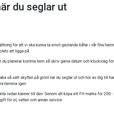
är du seglar ut
ttning för att vi ska kunna ta emot gästande båtar i vår fina hamn
lats att ligga på.
 när du planerar komma hem så skriv gärna datum och klockslag f
baka så sätt skylten på grönt när du seglar ut och hör av dig till
ara hemma igen.
nte redan känner till den. Genom att köpa ett FH-märke för 200.- k
ift för el, vatten och annan service.