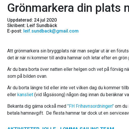
Grönmarkera din plats n
Uppdaterad: 24 jul 2020
Skribent: Leif Sundbäck
E-post:
leif.sundback@gmail.com
Att grönmarkera sin bryggplats när man seglar ut är en förutsä
det är när ni kommer till andra hamnar och letar efter en grön p
Är du bara borta över natten eller helgen och vet på förväg
som på bilden ovan.
Är du borta längre tid eller inte vet vilken dag du kommer till
eller
kansliet
(vid lågsäsong) någon dag innan du beräknar v
Bekanta dig gärna också med
"FH Frihavnsordningen"
om du i
betala hamnavgift. De flesta hamnar tar dock ut en serviceavg