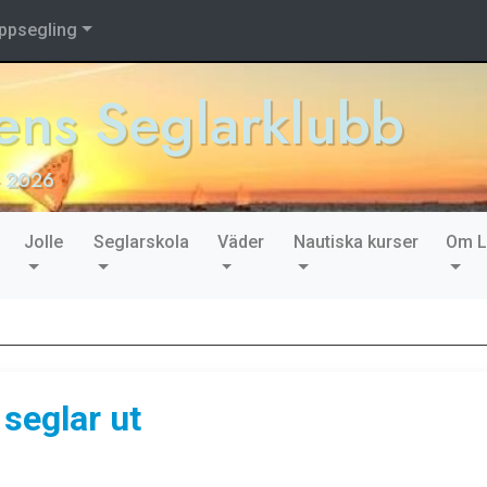
ppsegling
ns Seglarklubb
- 2026
Jolle
Seglarskola
Väder
Nautiska kurser
Om 
seglar ut