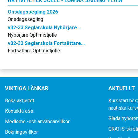
AKTIVITETER JOLLE - LOMMA SAILING TEAM
Onsdagssegling 2026
Onsdagssegling
v32-33 Seglarskola Nybörjare...
Nybörjare Optimistjolle
v32-33 Seglarskola Fortsättare...
Fortsättare Optimistjolle
VIKTIGA LÄNKAR
AKTUELLT
Boka aktivitet
Kursstart hös
nautiska kurs
Kontakta oss
Glada nyheter
Medlems -och användarvillkor
GRATIS skrot
Bokningsvillkor