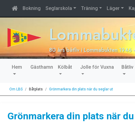
Bokning
Seglarskola
Träning
Läger
Ka
Lommabukte
80 års båtliv i Lommabukten 1946 
Hem
Gästhamn
Kölbåt
Jolle för Vuxna
Båtliv
Om LBS
Båtplats
Grönmarkera din plats när du seglar ut
Grönmarkera din plats när du 