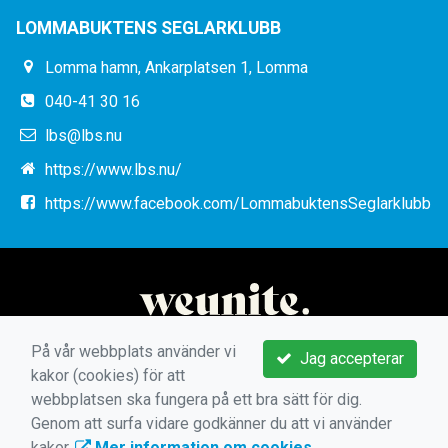
LOMMABUKTENS SEGLARKLUBB
Lomma hamn, Ankarplatsen 1, Lomma
040-41 30 16
lbs@lbs.nu
https://www.lbs.nu/
https://www.facebook.com/LommabuktensSeglarklubb
På vår webbplats använder vi
Jag accepterar
kakor (cookies) för att
webbplatsen ska fungera på ett bra sätt för dig.
Genom att surfa vidare godkänner du att vi använder
kakor.
Mer information om cookies
.