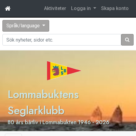
Aktiviteter
Logga in
Skapa konto
Språk/language
Sök
Lommabuktens
Seglarklubb
80 års båtliv i Lommabukten 1946 - 2026