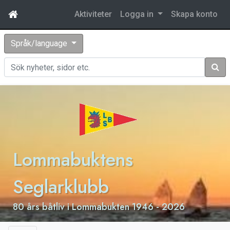
Aktiviteter
Logga in
Skapa konto
Språk/language
Sök
Lommabuktens
Seglarklubb
80 års båtliv i Lommabukten 1946 - 2026