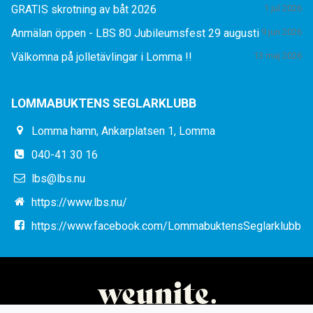
GRATIS skrotning av båt 2026
1 jul 2026
Anmälan öppen - LBS 80 Jubileumsfest 29 augusti
9 jun 2026
Välkomna på jolletävlingar i Lomma !!
13 maj 2026
LOMMABUKTENS SEGLARKLUBB
Lomma hamn, Ankarplatsen 1, Lomma
040-41 30 16
lbs@lbs.nu
https://www.lbs.nu/
https://www.facebook.com/LommabuktensSeglarklubb