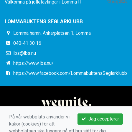
Välkomna på jolletävlingar i Lomma !!
13 maj 2026
LOMMABUKTENS SEGLARKLUBB
Lomma hamn, Ankarplatsen 1, Lomma
040-41 30 16
lbs@lbs.nu
https://www.lbs.nu/
https://www.facebook.com/LommabuktensSeglarklubb
På vår webbplats använder vi
Jag accepterar
kakor (cookies) för att
webbplatsen ska fungera på ett bra sätt för dig.