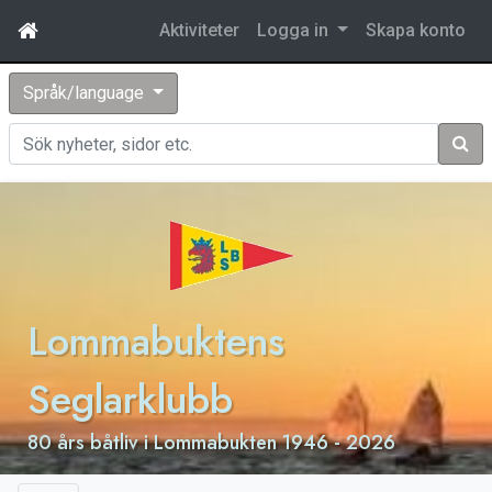
Aktiviteter
Logga in
Skapa konto
Språk/language
Sök
Lommabuktens
Seglarklubb
80 års båtliv i Lommabukten 1946 - 2026