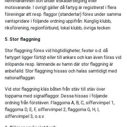
hemmahamnen och under eskadersegling eller
motsvarande. I övrigt gäller då fartyg är registrerat i flera
föreningar att resp. flaggor (standertar) föres under samma
vantspridare i följande ordning uppifrån: Kunglig klubb,
riksförening, regionförbund, lokal klubb, övriga tecken.
5. Stor flaggning
Stor flaggning föres vid högtidligheter, fester o.d. då
fartyget ligger förtöjt eller till ankars och kan även föras vid
inlöpande resp. lämnande av hamn där stor flaggning är
anbefalld. Stor flaggning hissas och halas samtidigt med
nationalflaggan.
Vid stor flaggning kläs båten från stäv till stäv över
topparna med signalflaggor. Dessa hissas i följande
ordning från förstäven: Flaggorna A, B, C, siffervimpel 1,
flaggorna D, E, F, siffervimpel 2, flaggorna G, H, I,
siffervimpel 3, o.s.v.