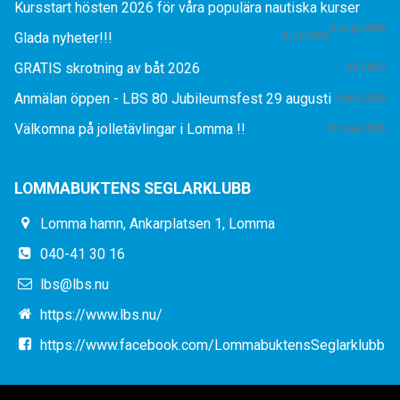
Kursstart hösten 2026 för våra populära nautiska kurser
2 aug 2026
Glada nyheter!!!
4 jul 2026
GRATIS skrotning av båt 2026
1 jul 2026
Anmälan öppen - LBS 80 Jubileumsfest 29 augusti
9 jun 2026
Välkomna på jolletävlingar i Lomma !!
13 maj 2026
LOMMABUKTENS SEGLARKLUBB
Lomma hamn, Ankarplatsen 1, Lomma
040-41 30 16
lbs@lbs.nu
https://www.lbs.nu/
https://www.facebook.com/LommabuktensSeglarklubb