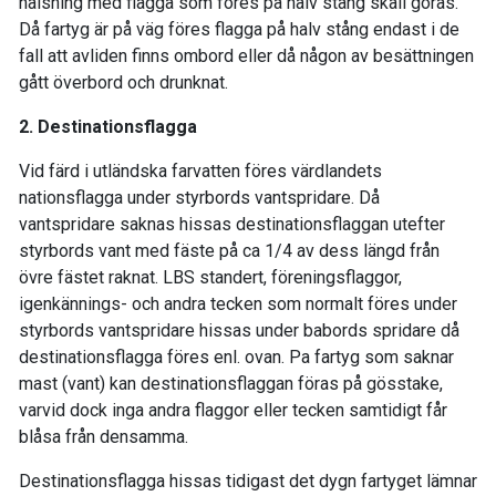
hälsning med flagga som föres på halv stång skall göras.
Då fartyg är på väg föres flagga på halv stång endast i de
fall att avliden finns ombord eller då någon av besättningen
gått överbord och drunknat.
2. Destinationsflagga
Vid färd i utländska farvatten föres värdlandets
nationsflagga under styrbords vantspridare. Då
vantspridare saknas hissas destinationsflaggan utefter
styrbords vant med fäste på ca 1/4 av dess längd från
övre fästet raknat. LBS standert, föreningsflaggor,
igenkännings- och andra tecken som normalt föres under
styrbords vantspridare hissas under babords spridare då
destinationsflagga föres enl. ovan. Pa fartyg som saknar
mast (vant) kan destinationsflaggan föras på gösstake,
varvid dock inga andra flaggor eller tecken samtidigt får
blåsa från densamma.
Destinationsflagga hissas tidigast det dygn fartyget lämnar