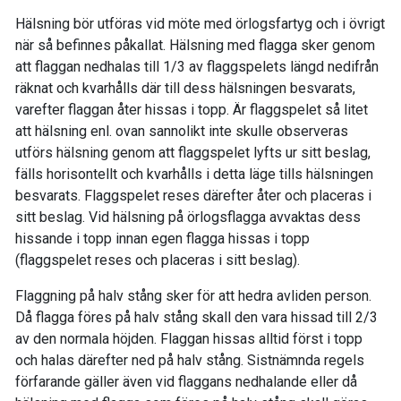
Hälsning bör utföras vid möte med örlogsfartyg och i övrigt
när så befinnes påkallat. Hälsning med flagga sker genom
att flaggan nedhalas till 1/3 av flaggspelets längd nedifrån
räknat och kvarhålls där till dess hälsningen besvarats,
varefter flaggan åter hissas i topp. Är flaggspelet så litet
att hälsning enl. ovan sannolikt inte skulle observeras
utförs hälsning genom att flaggspelet lyfts ur sitt beslag,
fälls horisontellt och kvar­hålls i detta läge tills hälsningen
besvarats. Flaggspelet reses därefter åter och placeras i
sitt beslag. Vid hälsning på örlogsflagga avvaktas dess
hissande i topp innan egen flagga hissas i topp
(flaggspelet reses och placeras i sitt beslag).
Flaggning på halv stång sker för att hedra avliden person.
Då flagga föres på halv stång skall den vara hissad till 2/3
av den normala höjden. Flaggan hissas alltid först i topp
och halas därefter ned på halv stång. Sistnämnda regels
förfarande gäller även vid flaggans nedhalande eller då