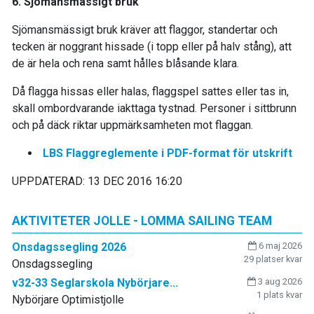
6. Sjömansmässigt bruk
Sjömansmässigt bruk kräver att flaggor, standertar och
tecken är noggrant hissade (i topp eller på halv stång), att
de är hela och rena samt hålles blåsande klara.
Då flagga hissas eller halas, flaggspel sattes eller tas in,
skall ombordvarande iakttaga tystnad. Personer i sittbrunn
och på däck riktar uppmärksamheten mot flaggan.
LBS Flaggreglemente i PDF-format för utskrift
UPPDATERAD: 13 DEC 2016 16:20
AKTIVITETER JOLLE - LOMMA SAILING TEAM
Onsdagssegling 2026
6 maj 2026
29 platser kvar
Onsdagssegling
v32-33 Seglarskola Nybörjare...
3 aug 2026
1 plats kvar
Nybörjare Optimistjolle