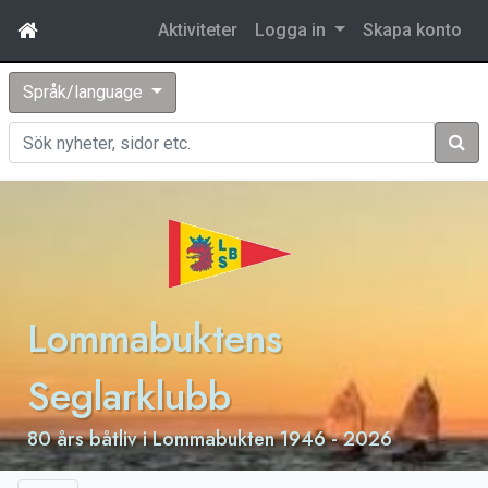
Aktiviteter
Logga in
Skapa konto
Språk/language
Sök
Lommabuktens
Seglarklubb
80 års båtliv i Lommabukten 1946 - 2026