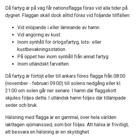
Då fartyg är på väg får nationsflagga föras vid alla tider på
dygnet. Flaggan skall dock alltid föras vid följande tillfällen:
Vid inlöpande i eller lämnande av hamn.
Vid angöring av kust.
Inom synhåll för örlogsfartyg, lots- eller
kustbevakningsstation.
På öppet hav inom synhåll från annat fartyg.
Inom utländskt farvatten.
Då fartyg är förtöjt eller till ankars föres flagga från 08:00
(november - februari 09:00) till solens nedgång eller kl.
21:00 om solen går ner senare. I hamn där flaggskott
skjutes följes detta. I utländsk hamn följes där tillämpade
seder och bruk.
Hälsning med flagga är en gammal, över hela världen
iakttagen sjömanssed, som bör följas. Att hälsa är frivilligt,
att besvara en hälsning är en skyldighet.