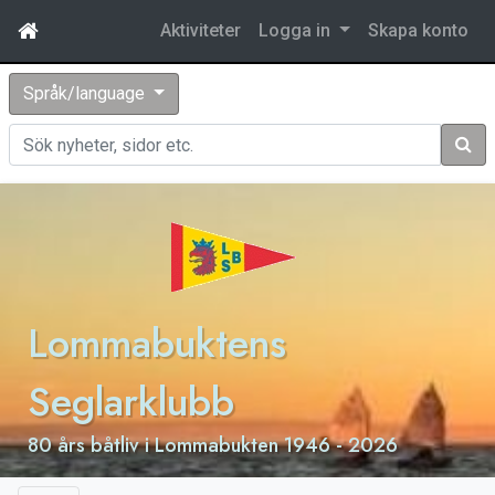
Aktiviteter
Logga in
Skapa konto
Språk/language
Sök
Lommabuktens
Seglarklubb
80 års båtliv i Lommabukten 1946 - 2026