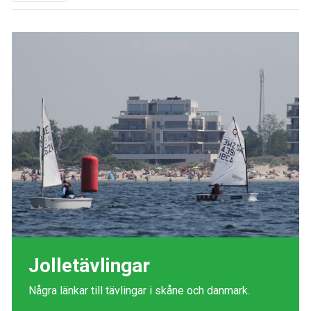
Jolletävlingar
Några länkar till tävlingar i skåne och danmark.