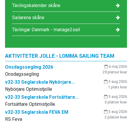
Tävlingskalender skåne
Sailarena skåne
Tävlingar Danmark - manage2sail
AKTIVITETER JOLLE - LOMMA SAILING TEAM
Onsdagssegling 2026
6 maj 2026
29 platser kvar
Onsdagssegling
v32-33 Seglarskola Nybörjare...
3 aug 2026
1 plats kvar
Nybörjare Optimistjolle
v32-33 Seglarskola Fortsättare...
3 aug 2026
3 platser kvar
Fortsättare Optimistjolle
v32-33 Seglarskola FEVA EM
3 aug 2026
2 platser kvar
RS Feva