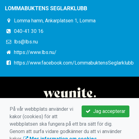
LOMMABUKTENS SEGLARKLUBB
Lomma hamn, Ankarplatsen 1, Lomma
040-41 30 16
lbs@lbs.nu
https://www.lbs.nu/
https://www.facebook.com/LommabuktensSeglarklubb
På vår webbplats använder vi
Jag accepterar
kakor (cookies) för att
webbplatsen ska fungera på ett bra sätt för dig.
Genom att surfa vidare godkänner du att vi använder
kakor.
Mer information om cookies
.