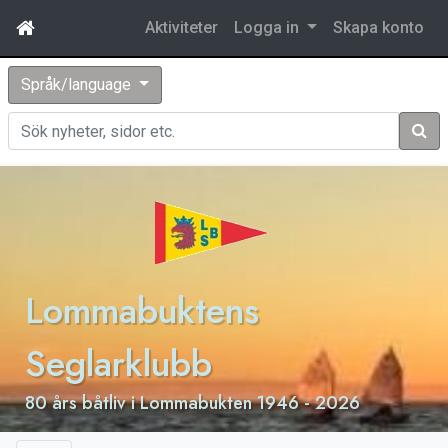
Aktiviteter
Logga in
Skapa konto
Språk/language
Sök
Lommabuktens
Seglarklubb
80 års båtliv i Lommabukten 1946 - 2026