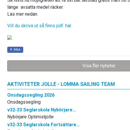
Så finns nu möjligheten att få sin båt skrotad gratis fram til
länge avsatta medel räcker.
Läs mer nedan.
Vill du skriva ut så finns pdf. här.
DELA
Visa fler nyheter
AKTIVITETER JOLLE - LOMMA SAILING TEAM
Onsdagssegling 2026
Onsdagssegling
v32-33 Seglarskola Nybörjare...
Nybörjare Optimistjolle
v32-33 Seglarskola Fortsättare...