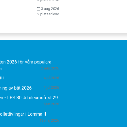
3 aug 2026
2 platser kvar
ten 2026 för våra populära
er
2 aug 2026
!!!
4 jul 2026
ning av båt 2026
1 jul 2026
n - LBS 80 Jubileumsfest 29
9 jun 2026
olletävlingar i Lomma !!
13 maj 2026