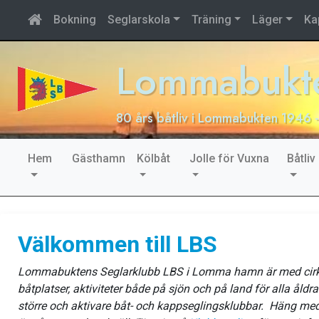
Bokning
Seglarskola
Träning
Läger
Ka
Lommabukte
80 års båtliv i Lommabukten 1946 
Hem
Gästhamn
Kölbåt
Jolle för Vuxna
Båtliv
Välkommen till LBS
Lommabuktens Seglarklubb LBS i Lomma hamn är med cir
båtplatser, aktiviteter både på sjön och på land för alla åldr
större och aktivare båt- och kappseglingsklubbar.
Häng med 