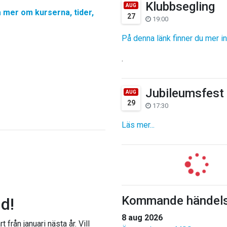
Klubbsegling
AUG
sa mer om kurserna, tider,
27
19:00
På denna länk finner du mer i
.
Jubileumsfest 
AUG
29
17:30
Läs mer...
Kommande händels
dd!
8 aug 2026
t från januari nästa år. Vill