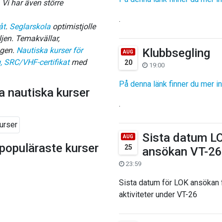
 Vi har även större
.
åt
.
Seglarskola
optimistjolle
ljen. Temakvällar,
ngen.
N
autiska kurser för
Klubbsegling
AUG
, SRC/VHF-certifikat
med
20
19:00
På denna länk finner du mer i
a nautiska kurser
.
Sista datum L
AUG
a populäraste kurser
25
ansökan VT-26
23:59
Sista datum för LOK ansökan 
aktiviteter under VT-26