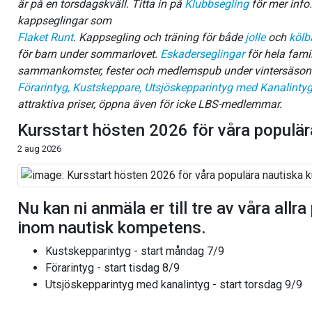
är på en torsdagskväll. Titta in på
Klubbsegling
för mer info.
kappseglingar som
Flaket Runt
. Kappsegling och träning för både
jolle
och
kölb
för barn under sommarlovet.
Eskaderseglingar
för hela fami
sammankomster, fester och medlemspub under vintersäso
Förarintyg, Kustskeppare, Utsjöskepparintyg med Kanalintyg
attraktiva priser, öppna även för icke LBS-medlemmar.
Kursstart hösten 2026 för våra populär
2 aug 2026
Nu kan ni anmäla er till tre av våra allr
inom nautisk kompetens.
Kustskepparintyg - start måndag 7/9
Förarintyg - start tisdag 8/9
Utsjöskepparintyg med kanalintyg - start torsdag 9/9