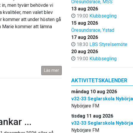
Öresundsrace, MSS
tt in, men tyvärr behövde vi
13 aug 2026
 kvalitéer, men valet blev
19:00
Klubbsegling
er kommer att under hösten gå
15 aug 2026
en Marie kommer att lämna
Öresundsrace, Ystad
17 aug 2026
18:30
LBS Styrelsemöte
20 aug 2026
19:00
Klubbsegling
Läs mer
AKTIVITETSKALENDER
måndag 10 aug 2026
v32-33 Seglarskola Nybörj
Nybörjare FM
tisdag 11 aug 2026
nkar ...
v32-33 Seglarskola Nybörj
Nybörjare FM