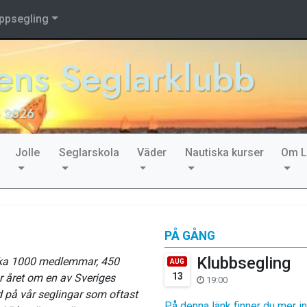
ppsegling
ns Seglarklubb
- 2026
Jolle
Seglarskola
Väder
Nautiska kurser
Om 
PÅ GÅNG
Klubbsegling
ka 1000 medlemmar, 450
AUG
13
ar året om en av Sveriges
19:00
på vår seglingar som oftast
På denna länk finner du mer i