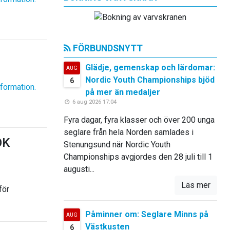
FÖRBUNDSNYTT
Glädje, gemenskap och lärdomar:
AUG
Nordic Youth Championships bjöd
6
nformation.
på mer än medaljer
6 aug 2026 17:04
Fyra dagar, fyra klasser och över 200 unga
seglare från hela Norden samlades i
OK
Stenungsund när Nordic Youth
Championships avgjordes den 28 juli till 1
augusti...
Läs mer
för
Påminner om: Seglare Minns på
AUG
Västkusten
6