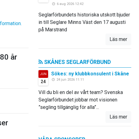
6 aug 2026 12:42
Seglarförbundets historiska utskott bjuder
in till Seglare Minns Väst den 17 augusti
nformation.
på Marstrand
Läs mer
80 år
SKÅNES SEGLARFÖRBUND
Sökes: ny klubbkonsulent i Skåne
JUN
24 jun 2026 11:11
24
Vill du bli en del av vårt team? Svenska
Seglarförbundet jobbar mot visionen
”segling tillgänglig för alla”...
Läs mer
er