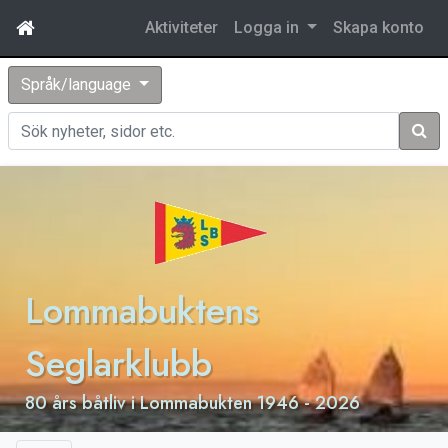
Aktiviteter
Logga in
Skapa konto
Språk/language
Sök
Lommabuktens
Seglarklubb
80 års båtliv i Lommabukten 1946 - 2026