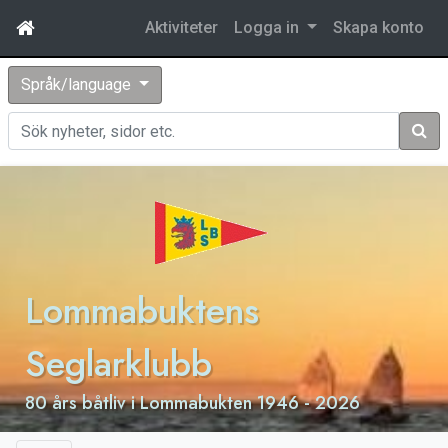
Aktiviteter
Logga in
Skapa konto
Språk/language
Sök
Lommabuktens
Seglarklubb
80 års båtliv i Lommabukten 1946 - 2026