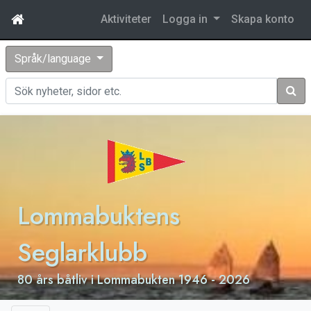
Aktiviteter
Logga in
Skapa konto
Språk/language
Sök
Lommabuktens
Seglarklubb
80 års båtliv i Lommabukten 1946 - 2026