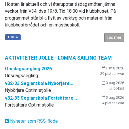
Hösten är aktuell och vi återupptar tisdagsmöten jämna
veckor från V34, dvs 19/8. Tid 18.00 vid klubbhuset. På
programmet står bl a flytt av verktyg och materiel från
klubbhusförrådet och en masthuskoll.
Läs mer
DELA
AKTIVITETER JOLLE - LOMMA SAILING TEAM
Onsdagssegling 2026
6 maj 2026
29 platser kvar
Onsdagssegling
v32-33 Seglarskola Nybörjare...
3 aug 2026
Fullbokad
Nybörjare Optimistjolle
v32-33 Seglarskola Fortsättare...
3 aug 2026
4 platser kvar
Fortsättare Optimistjolle
Nyheter som RSS-flöde