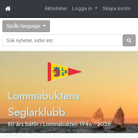
Aktiviteter
Logga in
Skapa konto
Språk/language
Sök
Lommabuktens
Seglarklubb
80 års båtliv i Lommabukten 1946 - 2026