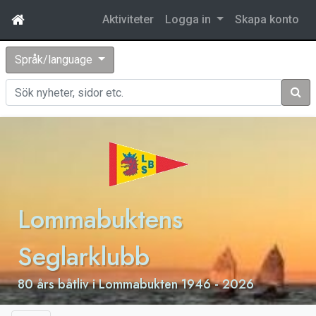
Aktiviteter
Logga in
Skapa konto
Språk/language
Sök
Lommabuktens
Seglarklubb
80 års båtliv i Lommabukten 1946 - 2026