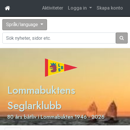
Aktiviteter
Logga in
Skapa konto
Språk/language
Sök
Lommabuktens
Seglarklubb
80 års båtliv i Lommabukten 1946 - 2026