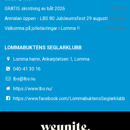
GRATIS skrotning av båt 2026
1 jul 2026
Anmälan öppen - LBS 80 Jubileumsfest 29 augusti
9 jun 2026
Välkomna på jolletävlingar i Lomma !!
13 maj 2026
LOMMABUKTENS SEGLARKLUBB
Lomma hamn, Ankarplatsen 1, Lomma
040-41 30 16
lbs@lbs.nu
https://www.lbs.nu/
https://www.facebook.com/LommabuktensSeglarklubb