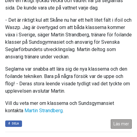
blev en riktigt lyckad vecka och vädret var på seglarnas
sida. De kunde vara ute på vattnet varje dag.
- Det är riktigt kul att Skåne nu har ett helt litet fält i ifoil och
Waszp. Jag är övertygad om att båda klasserna kommer
växa i Sverige, säger Martin Strandberg, tränare för foilande
klasser på Sundsgymnasiet och ansvarig för Svenska
Seglarförbundets utvecklingslag. Martin deltog som
ansvarig tränare under veckan.
Seglarna var snabba att lära sig de nya klasserna och den
foilande tekniken. Bara på några försök var de uppe och
flög! - Deras stora leende visade tydligt vad det tyckte om
upplevelsen avslutar Martin.
Vill du veta mer om klasserna och Sundsgymansiet
kontakta
Martin Strandberg
.
Läs mer
DELA