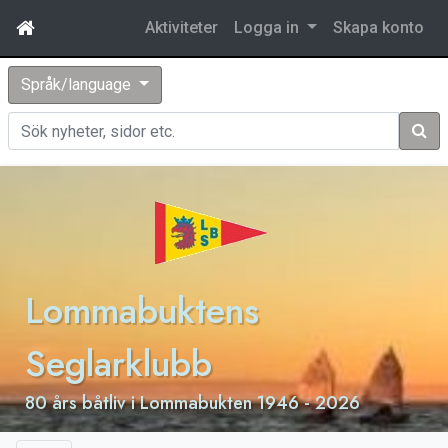
Aktiviteter
Logga in
Skapa konto
Språk/language
Sök
Lommabuktens
Seglarklubb
80 års båtliv i Lommabukten 1946 - 2026