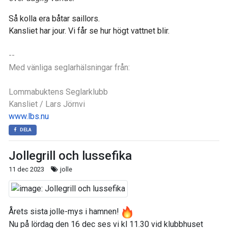
Så kolla era båtar saillors.
Kansliet har jour. Vi får se hur högt vattnet blir.
--
Med vänliga seglarhälsningar från:
Lommabuktens Seglarklubb
Kansliet / Lars Jörnvi
www.lbs.nu
DELA
Jollegrill och lussefika
11 dec 2023
jolle
Årets sista jolle-mys i hamnen!
Nu på lördag den 16 dec ses vi kl 11.30 vid klubbhuset