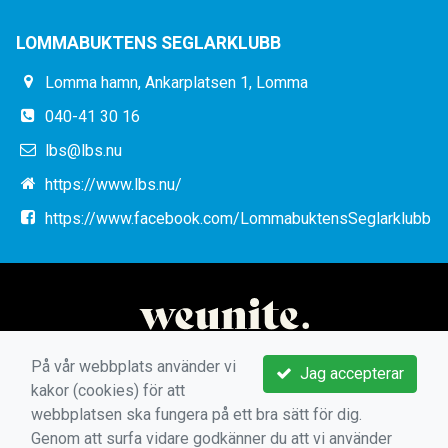
LOMMABUKTENS SEGLARKLUBB
Lomma hamn, Ankarplatsen 1, Lomma
040-41 30 16
lbs@lbs.nu
https://www.lbs.nu/
https://www.facebook.com/LommabuktensSeglarklubb
På vår webbplats använder vi
Jag accepterar
kakor (cookies) för att
webbplatsen ska fungera på ett bra sätt för dig.
Genom att surfa vidare godkänner du att vi använder