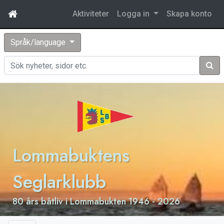
Aktiviteter
Logga in
Skapa konto
Språk/language
Sök
Lommabuktens
Seglarklubb
80 års båtliv i Lommabukten 1946 - 2026