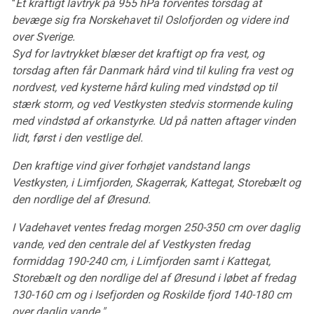
"
Et kraftigt lavtryk på 955 hPa forventes torsdag at
bevæge sig fra Norskehavet til Oslofjorden og videre ind
over Sverige.
Syd for lavtrykket blæser det kraftigt op fra vest, og
torsdag aften får Danmark hård vind til kuling fra vest og
nordvest, ved kysterne hård kuling med vindstød op til
stærk storm, og ved Vestkysten stedvis stormende kuling
med vindstød af orkanstyrke. Ud på natten aftager vinden
lidt, først i den vestlige del.
Den kraftige vind giver forhøjet vandstand langs
Vestkysten, i Limfjorden, Skagerrak, Kattegat, Storebælt og
den nordlige del af Øresund.
I Vadehavet ventes fredag morgen 250-350 cm over daglig
vande, ved den centrale del af Vestkysten fredag
formiddag 190-240 cm, i Limfjorden samt i Kattegat,
Storebælt og den nordlige del af Øresund i løbet af fredag
130-160 cm og i Isefjorden og Roskilde fjord 140-180 cm
over daglig vande."