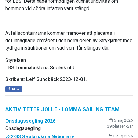
för LBS. Detta hade förmodligen kunnat undvikas om
bommen vid södra infarten varit stängd.
Avfallscontainrarna kommer framöver att placeras i
det inhägnade området i den norra delen av Strykjärnet med
tydliga instruktioner om vad som får slängas där.
Styrelsen
LBS Lommabuktens Seglarklubb
Skribent: Leif Sundbäck 2023-12-01.
DELA
AKTIVITETER JOLLE - LOMMA SAILING TEAM
Onsdagssegling 2026
6 maj 2026
29 platser kvar
Onsdagssegling
v32-33 Seglarskola Nybörjare...
3 aug 2026