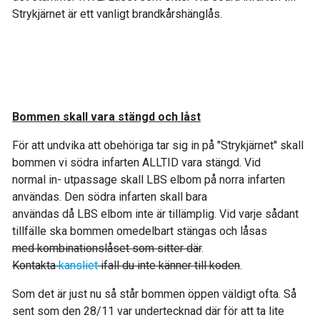
Strykjärnet är ett vanligt brandkårshänglås.
Bommen skall vara stängd och låst
För att undvika att obehöriga tar sig in på "Strykjärnet" skall
bommen vi södra infarten ALLTID vara stängd. Vid
normal in- utpassage skall LBS elbom på norra infarten
användas. Den södra infarten skall bara
användas då LBS elbom inte är tillämplig. Vid varje sådant
tillfälle ska bommen omedelbart stängas och låsas
med kombinationslåset som sitter där
.
Kontakta
kansliet
ifall du inte känner till koden
.
Som det är just nu så står bommen öppen väldigt ofta. Så
sent som den 28/11 var undertecknad där för att ta lite