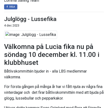
Lomma Sailing Team
DELA
Julglögg - Lussefika
4 dec 2023
Välkomna på Lucia fika nu på
söndag 10 december kl. 11.00 i
klubbhuset
Båtlivskommittén bjuder in - alla LBS medlemmar
välkomna.
För första gången på många år har vi fått njuta av några fina
vinterdagar och det firar båtlivskommittén med att bjuda på
glögg, lussebullar och pepparkakor.
Utöver detta kommer Sege Grönlund med flera att förgylla