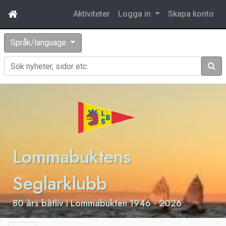
Aktiviteter
Logga in
Skapa konto
Språk/language
Sök
Lommabuktens
Seglarklubb
80 års båtliv i Lommabukten 1946 - 2026