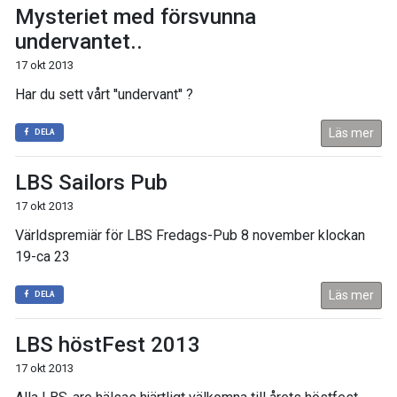
Mysteriet med försvunna
undervantet..
17 okt 2013
Har du sett vårt ''undervant'' ?
Läs mer
DELA
LBS Sailors Pub
17 okt 2013
Världspremiär för LBS Fredags-Pub 8 november klockan
19-ca 23
Läs mer
DELA
LBS höstFest 2013
17 okt 2013