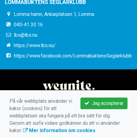
LOMMABUKTENS SEGLARKLUBB
Lomma hamn, Ankarplatsen 1, Lomma
040-41 30 16
lbs@lbs.nu
https://www.lbs.nu/
https://www.facebook.com/LommabuktensSeglarklubb
På vår webbplats använder vi
Jag accepterar
kakor (cookies) för att
webbplatsen ska fungera på ett bra sätt för dig.
Genom att surfa vidare godkänner du att vi använder
kakor.
Mer information om cookies
.