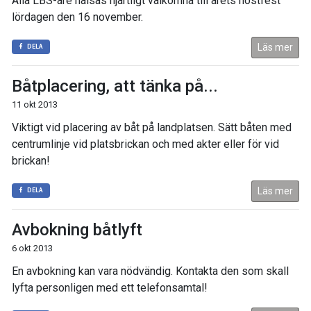
Alla LBS-are hälsas hjärtligt välkomna till årets höstfest
lördagen den 16 november.
Läs mer
DELA
Båtplacering, att tänka på...
11 okt 2013
Viktigt vid placering av båt på landplatsen. Sätt båten med
centrumlinje vid platsbrickan och med akter eller för vid
brickan!
Läs mer
DELA
Avbokning båtlyft
6 okt 2013
En avbokning kan vara nödvändig. Kontakta den som skall
lyfta personligen med ett telefonsamtal!