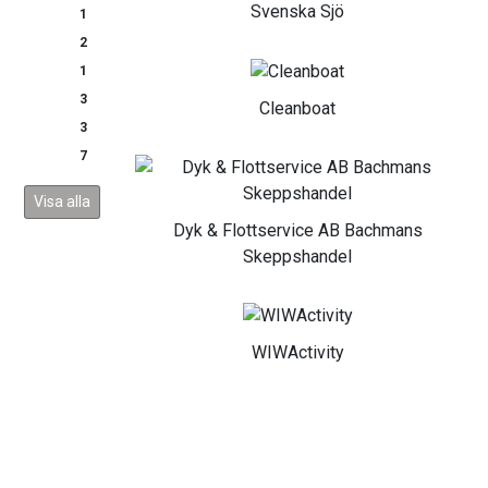
Svenska Sjö
1
2
1
3
Cleanboat
3
7
Visa alla
Dyk & Flottservice AB Bachmans
Skeppshandel
WIWActivity