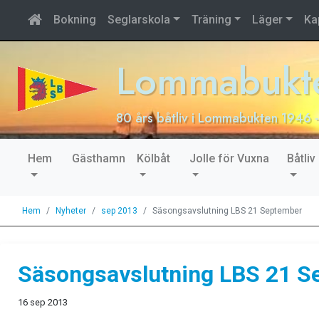
Bokning
Seglarskola
Träning
Läger
Ka
Lommabukte
80 års båtliv i Lommabukten 1946 
Hem
Gästhamn
Kölbåt
Jolle för Vuxna
Båtliv
Hem
Nyheter
sep 2013
Säsongsavslutning LBS 21 September
Säsongsavslutning LBS 21 S
16 sep 2013