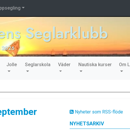
ppsegling
ns Seglarklubb
- 2026
Jolle
Seglarskola
Väder
Nautiska kurser
Om 
eptember
Nyheter som RSS-flöde
NYHETSARKIV