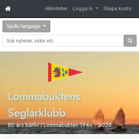
Aktiviteter
Logga in
Skapa konto
Språk/language
Sök
Lommabuktens
Seglarklubb
80 års båtliv i Lommabukten 1946 - 2026