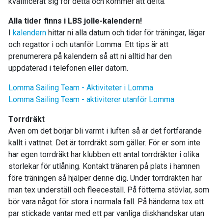
kvalificerat sig för detta och kommer att delta.
Alla tider finns i LBS jolle-kalendern!
I
kalendern
hittar ni alla datum och tider för träningar, läger
och regattor i och utanför Lomma. Ett tips är att
prenumerera på kalendern så att ni alltid har den
uppdaterad i telefonen eller datorn.
Lomma Sailing Team - Aktiviteter i Lomma
Lomma Sailing Team - aktiviterer utanför Lomma
Torrdräkt
Även om det börjar bli varmt i luften så är det fortfarande
kallt i vattnet. Det är torrdräkt som gäller. För er som inte
har egen torrdräkt har klubben ett antal torrdräkter i olika
storlekar för utlåning. Kontakt tränaren på plats i hamnen
före träningen så hjälper denne dig. Under torrdräkten har
man tex underställ och fleeceställ. På fötterna stövlar, som
bör vara något för stora i normala fall. På händerna tex ett
par stickade vantar med ett par vanliga diskhandskar utan