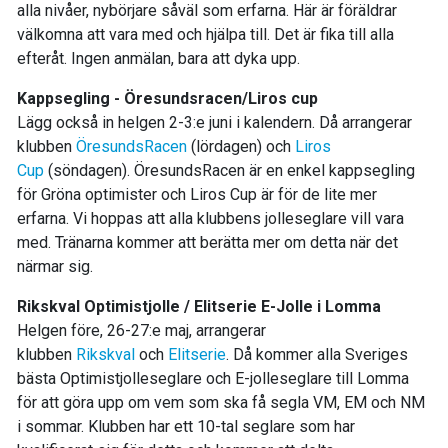
alla nivåer, nybörjare såväl som erfarna. Här är föräldrar
välkomna att vara med och hjälpa till. Det är fika till alla
efteråt. Ingen anmälan, bara att dyka upp.
Kappsegling - Öresundsracen/Liros cup
Lägg också in helgen 2-3:e juni i kalendern. Då arrangerar
klubben
ÖresundsRacen
(lördagen) och
Liros
Cup
(söndagen). ÖresundsRacen är en enkel kappsegling
för Gröna optimister och Liros Cup är för de lite mer
erfarna. Vi hoppas att alla klubbens jolleseglare vill vara
med. Tränarna kommer att berätta mer om detta när det
närmar sig.
Rikskval Optimistjolle / Elitserie E-Jolle i Lomma
Helgen före, 26-27:e maj, arrangerar
klubben
Rikskval
och
Elitserie
. Då kommer alla Sveriges
bästa Optimistjolleseglare och E-jolleseglare till Lomma
för att göra upp om vem som ska få segla VM, EM och NM
i sommar. Klubben har ett 10-tal seglare som har