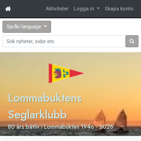
Aktiviteter
Logga in
Skapa konto
Språk/language
Sök
Lommabuktens
Seglarklubb
80 års båtliv i Lommabukten 1946 - 2026