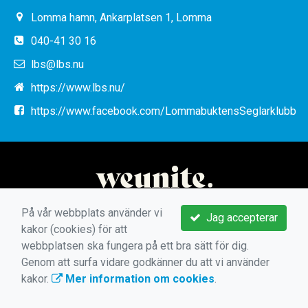
Lomma hamn, Ankarplatsen 1, Lomma
040-41 30 16
lbs@lbs.nu
https://www.lbs.nu/
https://www.facebook.com/LommabuktensSeglarklubb
På vår webbplats använder vi
Jag accepterar
kakor (cookies) för att
webbplatsen ska fungera på ett bra sätt för dig.
Genom att surfa vidare godkänner du att vi använder
kakor.
Mer information om cookies
.