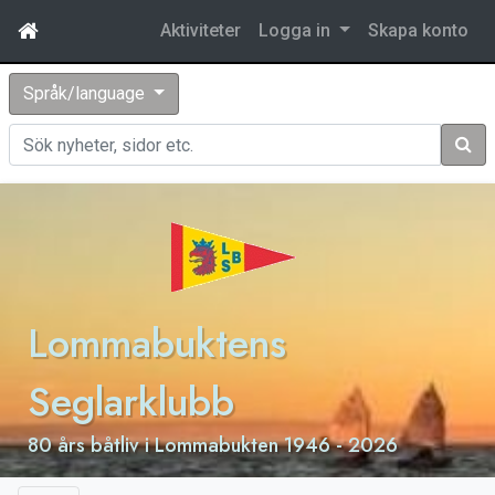
Aktiviteter
Logga in
Skapa konto
Språk/language
Sök
Lommabuktens
Seglarklubb
80 års båtliv i Lommabukten 1946 - 2026