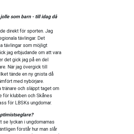
olle som barn - till idag då
de direkt för sporten. Jag
ionala tävlingar. Det
ga tävlingar som möjligt
fick jag erbjudande om att vara
er det gick jag på en del
e. När jag övergick till
ilket tände en ny gnista då
jämfört med nybörjare.
a tränare och släppt taget om
de för klubben och Skånes
spass för LBSKs ungdomar.
optimistseglare?
att se lyckan i ungdomarnas
äntligen förstår hur man slår