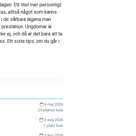
lägen. Ett litet mer personligt
tas, alltså något som känns
är i de sårbara lägena man
n prestation. Ungdomar är
er ej, och då är det bara att ta
. Ett sista tips: om du går i
6 maj 2026
29 platser kvar
3 aug 2026
1 plats kvar
3 aug 2026