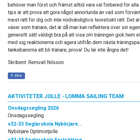
behöver man först och främst alltid vara väl förbered för alla 
tips är att prova att göra något annorlunda än vad som förvän
mest rätt för dig och inte nödvändigtvis teoretiskt rätt. Det 
växer som tränare, det är då man kan reflektera över sin ege
generellt sätt väldigt bra på att visa om träningen gick hem ell
med sig reaktionerna och agera utifrån dem nästa träningspass
tankebanorna att bli tränare, prova! Du lär inte ångra det!
Skribent: Remvall Nilsson
DELA
AKTIVITETER JOLLE - LOMMA SAILING TEAM
Onsdagssegling 2026
Onsdagssegling
v32-33 Seglarskola Nybörjare...
Nybörjare Optimistjolle
v32-33 Seglarskola Fortsättare...