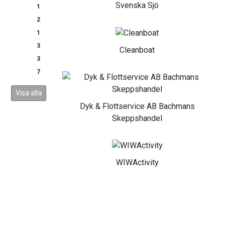
Svenska Sjö
1
2
1
3
Cleanboat
3
7
Visa alla
Dyk & Flottservice AB Bachmans
Skeppshandel
WIWActivity