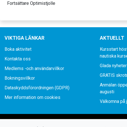
Fortsättare Optimistjolle
VIKTIGA LÄNKAR
AKTUELLT
Boka aktivitet
Kursstart hös
nautiska kurs
Kontakta oss
Glada nyheter
Medlems -och användarvillkor
GRATIS skrot
Bokningsvillkor
Anmälan öppe
Dataskyddsförordningen (GDPR)
augusti
Mer information om cookies
Välkomna på j