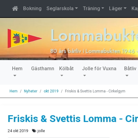
Bokning
Seglarskola
Träning
Läger
Ka
Lommabukte
80 års båtliv i Lommabukten 1946 
Hem
Gästhamn
Kölbåt
Jolle för Vuxna
Båtliv
Hem
Nyheter
okt 2019
Friskis & Svettis Lomma - Cirkelgym
Friskis & Svettis Lomma - Ci
24 okt 2019
jolle