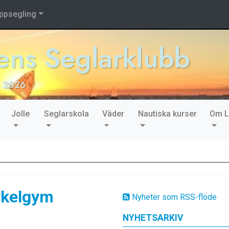
ppsegling
ns Seglarklubb
- 2026
Jolle
Seglarskola
Väder
Nautiska kurser
Om 
rkelgym
Nyheter som RSS-flöde
NYHETSARKIV