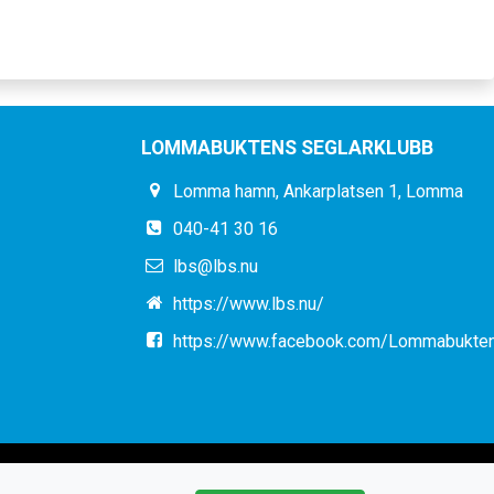
LOMMABUKTENS SEGLARKLUBB
Lomma hamn, Ankarplatsen 1, Lomma
040-41 30 16
lbs@lbs.nu
https://www.lbs.nu/
https://www.facebook.com/Lommabukten