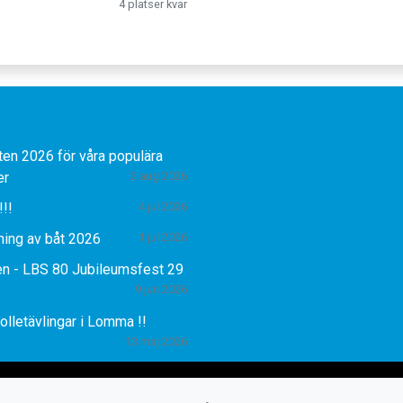
4 platser kvar
ten 2026 för våra populära
er
2 aug 2026
!!!
4 jul 2026
ning av båt 2026
1 jul 2026
n - LBS 80 Jubileumsfest 29
9 jun 2026
olletävlingar i Lomma !!
13 maj 2026