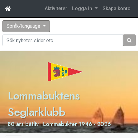
Aktiviteter
Logga in
Skapa konto
Språk/language
Sök
Lommabuktens
Seglarklubb
80 års båtliv i Lommabukten 1946 - 2026