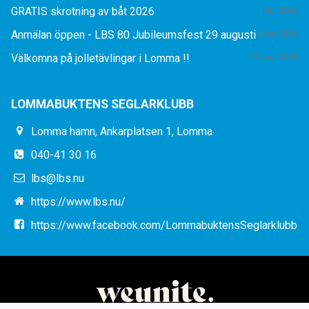
GRATIS skrotning av båt 2026
1 jul 2026
Anmälan öppen - LBS 80 Jubileumsfest 29 augusti
9 jun 2026
Välkomna på jolletävlingar i Lomma !!
13 maj 2026
LOMMABUKTENS SEGLARKLUBB
Lomma hamn, Ankarplatsen 1, Lomma
040-41 30 16
lbs@lbs.nu
https://www.lbs.nu/
https://www.facebook.com/LommabuktensSeglarklubb