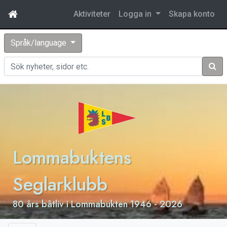
Aktiviteter
Logga in
Skapa konto
Språk/language
Sök
Lommabuktens
Seglarklubb
80 års båtliv i Lommabukten 1946 - 2026