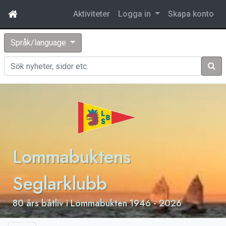
Aktiviteter
Logga in
Skapa konto
Språk/language
Sök
Lommabuktens
Seglarklubb
80 års båtliv i Lommabukten 1946 - 2026