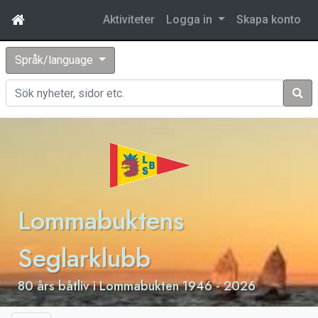
Aktiviteter
Logga in
Skapa konto
Språk/language
Sök
Lommabuktens
Seglarklubb
80 års båtliv i Lommabukten 1946 - 2026