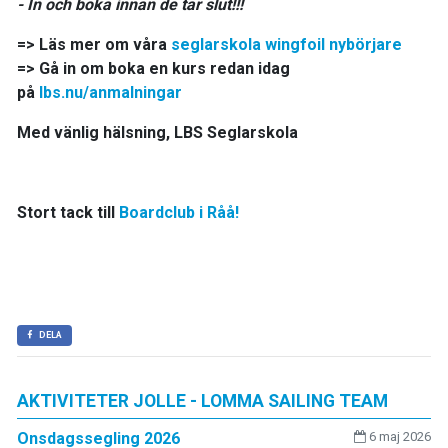
- In och boka innan de tar slut!!!
=> Läs mer om våra
seglarskola wingfoil nybörjare
=> Gå in om boka en kurs redan idag
på
lbs.nu/anmalningar
Med vänlig hälsning, LBS Seglarskola
Stort tack till
Boardclub i Råå!
DELA
AKTIVITETER JOLLE - LOMMA SAILING TEAM
Onsdagssegling 2026
6 maj 2026