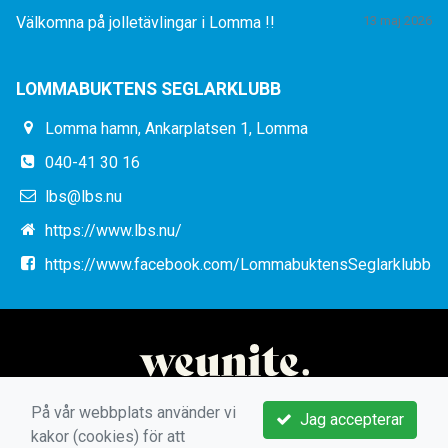
Välkomna på jolletävlingar i Lomma !!
13 maj 2026
LOMMABUKTENS SEGLARKLUBB
Lomma hamn, Ankarplatsen 1, Lomma
040-41 30 16
lbs@lbs.nu
https://www.lbs.nu/
https://www.facebook.com/LommabuktensSeglarklubb
På vår webbplats använder vi
Jag accepterar
kakor (cookies) för att