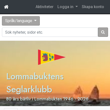
Aktiviteter
Logga in
Skapa konto
Språk/language
Sök
Lommabuktens
Seglarklubb
80 års båtliv i Lommabukten 1946 - 2026