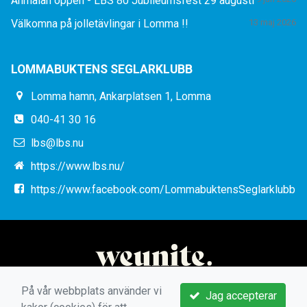
Anmälan öppen - LBS 80 Jubileumsfest 29 augusti
Välkomna på jolletävlingar i Lomma !!
13 maj 2026
LOMMABUKTENS SEGLARKLUBB
Lomma hamn, Ankarplatsen 1, Lomma
040-41 30 16
lbs@lbs.nu
https://www.lbs.nu/
https://www.facebook.com/LommabuktensSeglarklubb
På vår webbplats använder vi
Jag accepterar