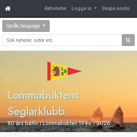
Aktiviteter
Logga in
Skapa konto
Språk/language
Sök
Lommabuktens
Seglarklubb
80 års båtliv i Lommabukten 1946 - 2026