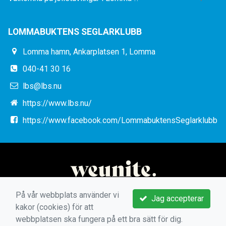
LOMMABUKTENS SEGLARKLUBB
Lomma hamn, Ankarplatsen 1, Lomma
040-41 30 16
lbs@lbs.nu
https://www.lbs.nu/
https://www.facebook.com/LommabuktensSeglarklubb
På vår webbplats använder vi
Jag accepterar
kakor (cookies) för att
webbplatsen ska fungera på ett bra sätt för dig.