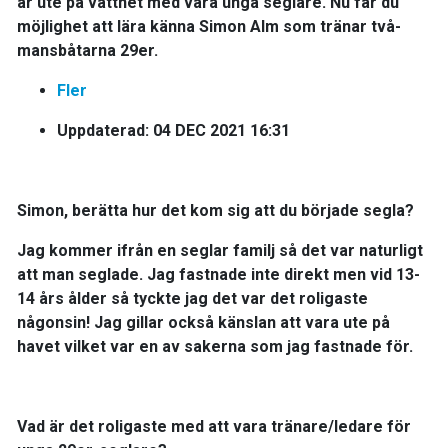
är ute på vattnet med våra unga seglare. Nu får du
möjlighet att lära känna Simon Alm som tränar två-
mansbåtarna 29er.
Fler
Uppdaterad: 04 DEC 2021 16:31
Simon, berätta hur det kom sig att du började segla?
​Jag kommer ifrån en seglar familj så det var naturligt
att man seglade. Jag fastnade inte direkt men vid 13-
14 års ålder så tyckte jag det var det roligaste
någonsin! Jag gillar också känslan att vara ute på
havet vilket var en av sakerna som jag fastnade för.
Vad är det roligaste med att vara tränare/ledare för